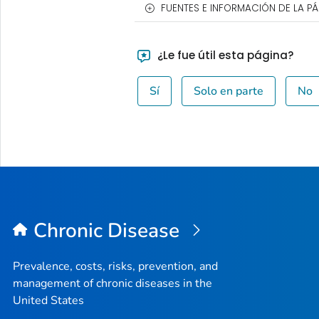
FUENTES E INFORMACIÓN DE LA P
¿Le fue útil esta página?
Sí
Solo en parte
No
Chronic Disease
Prevalence, costs, risks, prevention, and
management of chronic diseases in the
United States