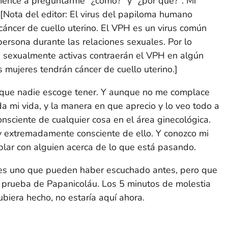
encé a preguntarme "¿cómo?" y "¿por qué?". Mi
[Nota del editor: El virus del papiloma humano
 cáncer de cuello uterino. El VPH es un virus común
ersona durante las relaciones sexuales. Por lo
 sexualmente activas contraerán el VPH en algún
mujeres tendrán cáncer de cuello uterino.]
 que nadie escoge tener. Y aunque no me complace
a mi vida, y la manera en que aprecio y lo veo todo a
nsciente de cualquier cosa en el área ginecológica.
oy extremadamente consciente de ello. Y conozco mi
blar con alguien acerca de lo que está pasando.
 es uno que pueden haber escuchado antes, pero que
a prueba de Papanicoláu. Los 5 minutos de molestia
ubiera hecho, no estaría aquí ahora.