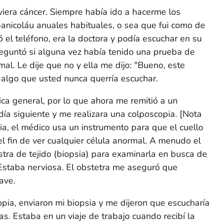
iera cáncer. Siempre había ido a hacerme los
nicoláu anuales habituales, o sea que fui como de
 el teléfono, era la doctora y podía escuchar en su
eguntó si alguna vez había tenido una prueba de
al. Le dije que no y ella me dijo: "Bueno, este
 algo que usted nunca querría escuchar.
ica general, por lo que ahora me remitió a un
día siguiente y me realizara una colposcopia.
[Nota
ia, el médico usa un instrumento para que el cuello
l fin de ver cualquier célula anormal. A menudo el
a de tejido (biopsia) para examinarla en busca de
staba nerviosa. El obstetra me aseguró que
ave.
ia, enviaron mi biopsia y me dijeron que escucharía
s. Estaba en un viaje de trabajo cuando recibí la