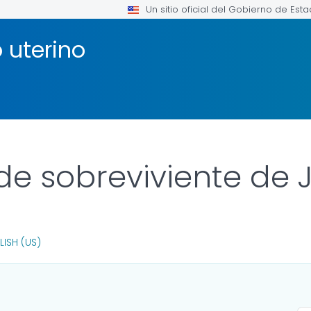
Un sitio oficial del Gobierno de Est
 uterino
de sobreviviente de 
LINK FOR DETAILS.
LISH (US)