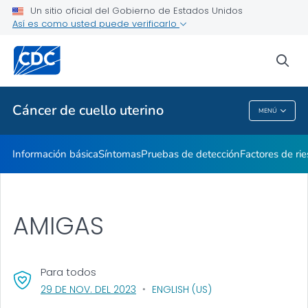
Un sitio oficial del Gobierno de Estados Unidos
AMIGAS
Así es como usted puede verificarlo
VER TODO
INICIO
sea
Temas relacionados
Cáncer de cuello uterino
MENÚ
Cáncer De Cuello Uterino
Información básica
Síntomas
Pruebas de detección
Factores de ri
AMIGAS
Para todos
, VISIT LINK FOR DETAILS.
29 DE NOV. DEL 2023
ENGLISH (US)