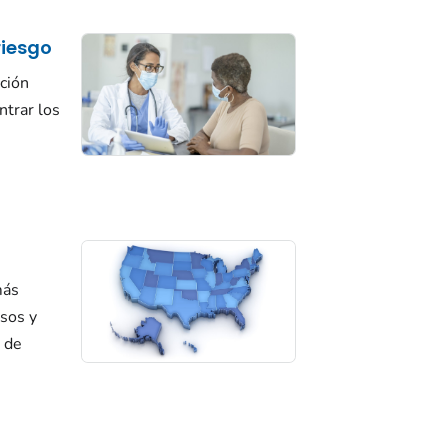
riesgo
ción
ntrar los
.
más
asos y
 de