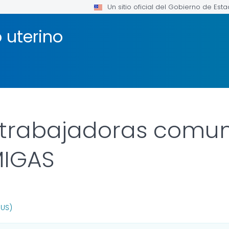
Un sitio oficial del Gobierno de Est
 uterino
 trabajadoras comuni
MIGAS
OR DETAILS.
(US)