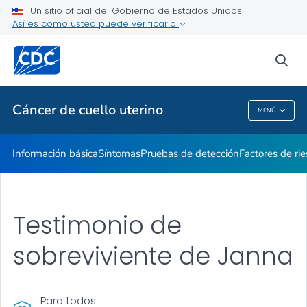
Un sitio oficial del Gobierno de Estados Unidos
AMIGAS
Así es como usted puede verificarlo
VER TODO
INICIO
sea
Temas relacionados
Cáncer de cuello uterino
MENÚ
Cáncer De Cuello Uterino
Información básica
Síntomas
Pruebas de detección
Factores de ri
Testimonio de
sobreviviente de Janna
Para todos