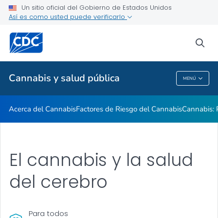
Un sitio oficial del Gobierno de Estados Unidos
Sitios Web Relacionados
Así es como usted puede verificarlo
VER TODO
sea
Temas relacionados
Cannabis y salud pública
MENÚ
Cannabis Y Salud Pública
Acerca del Cannabis
Factores de Riesgo del Cannabis
Cannabis: 
El cannabis y la salud
del cerebro
Para todos