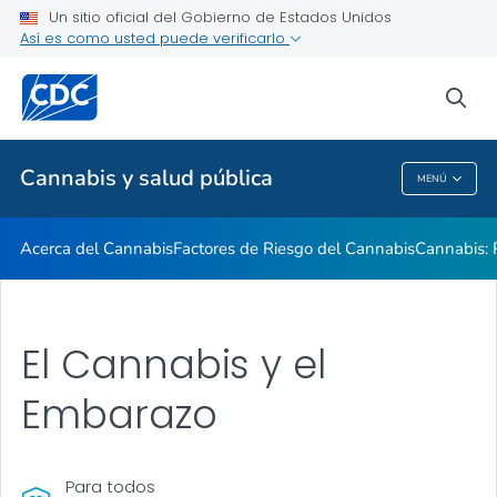
Un sitio oficial del Gobierno de Estados Unidos
Sitios Web Relacionados
Así es como usted puede verificarlo
VER TODO
sea
Temas relacionados
Cannabis y salud pública
MENÚ
Cannabis Y Salud Pública
Acerca del Cannabis
Factores de Riesgo del Cannabis
Cannabis: 
El Cannabis y el
Embarazo
Para todos