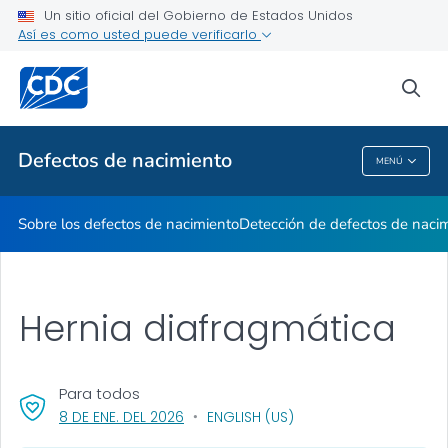
Un sitio oficial del Gobierno de Estados Unidos
Mes de Concientización
Así es como usted puede verificarlo
VER TODO
INICIO
sea
Temas relacionados
Defectos de nacimiento
MENÚ
Defectos De Nacimiento
Sobre los defectos de nacimiento
Detección de defectos de naci
Hernia diafragmática
Para todos
, VISIT LINK FOR DETAILS.
8 DE ENE. DEL 2026
ENGLISH (US)