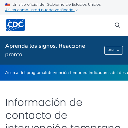
Indicadores en acción
Un sitio oficial del Gobierno de Estados Unidos
Así es como usted puede verificarlo
Información para los profesionales
VER TODO
INICIO
sea
Temas relacionados
Aprenda los signos. Reaccione
MENÚ
pronto.
Aprenda Los Signos. Reaccione Pronto.
Acerca del programa
Intervención temprana
Indicadores del desa
Información de
contacto de