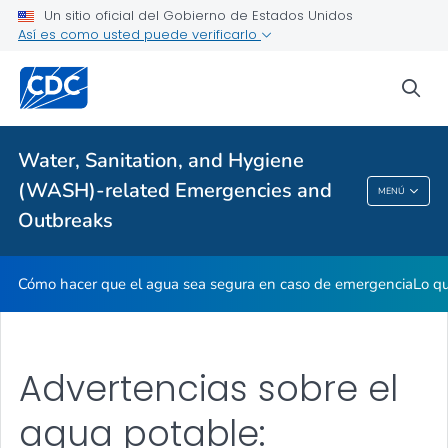
Un sitio oficial del Gobierno de Estados Unidos
Proveedores de atención médica
Así es como usted puede verificarlo
sea
Salud pública
Temas relacionados
Water, Sanitation, and Hygiene
(WASH)-related Emergencies and
MENÚ
Water, Sanitation, And Hygiene (WASH)-
Outbreaks
Related Emergencies And Outbreaks
Cómo hacer que el agua sea segura en caso de emergencia
Lo qu
Advertencias sobre el
agua potable: