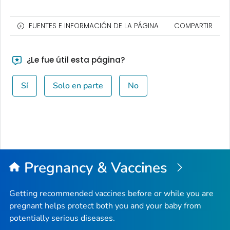
FUENTES E INFORMACIÓN DE LA PÁGINA
COMPARTIR
¿Le fue útil esta página?
Sí
Solo en parte
No
Pregnancy & Vaccines
Getting recommended vaccines before or while you are
pregnant helps protect both you and your baby from
potentially serious diseases.