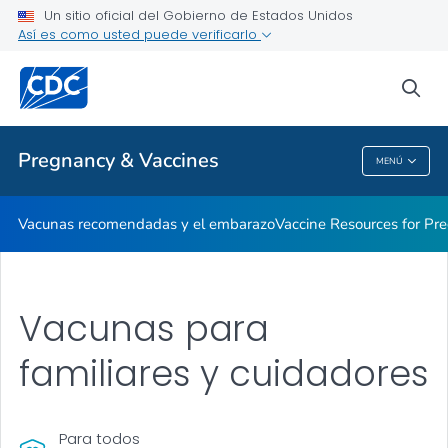
Un sitio oficial del Gobierno de Estados Unidos
La seguridad de las vacunas para las futuras mamás
Así es como usted puede verificarlo
VER TODO
INICIO
sea
Proveedores de atención médica
Pregnancy & Vaccines
MENÚ
Pregnancy & Vaccines
Vacunas recomendadas y el embarazo
Vaccine Resources for P
Vacunas para
familiares y cuidadores
Para todos