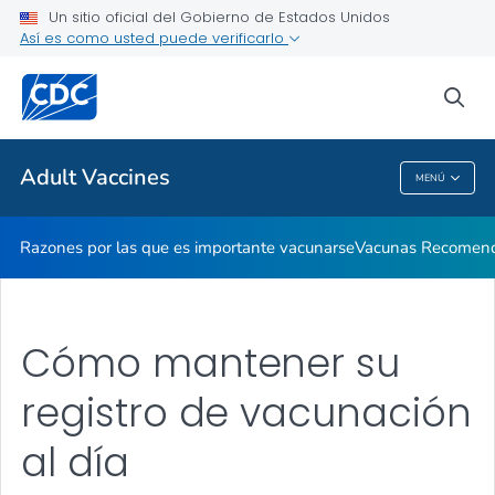
Un sitio oficial del Gobierno de Estados Unidos
Así es como usted puede verificarlo
Proveedores de atención médica
sea
Temas relacionados
Adult Vaccines
MENÚ
Adult Vaccines
Razones por las que es importante vacunarse
Vacunas Recomen
Cómo mantener su
registro de vacunación
al día