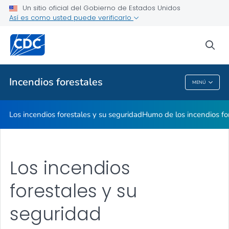
Los incendios forestales y su seguridad
Un sitio oficial del Gobierno de Estados Unidos
Así es como usted puede verificarlo
Humo de los incendios forestales
Cómo prepararse para los incendios forestales
sea
VER TODO
Incendios forestales
MENÚ
Incendios Forestales
Los incendios forestales y su seguridad
Humo de los incendios fo
Los incendios
forestales y su
seguridad