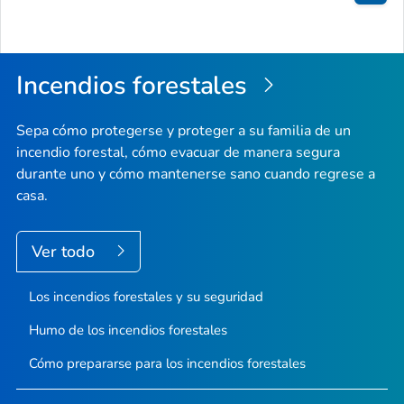
Inici
de
la
Incendios forestales
pági
Sepa cómo protegerse y proteger a su familia de un
incendio forestal, cómo evacuar de manera segura
durante uno y cómo mantenerse sano cuando regrese a
casa.
Ver todo
Los incendios forestales y su seguridad
Humo de los incendios forestales
Cómo prepararse para los incendios forestales