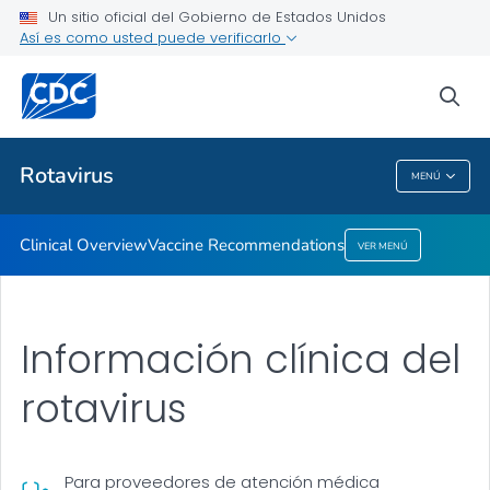
Un sitio oficial del Gobierno de Estados Unidos
Así es como usted puede verificarlo
Clinical Overview
Vaccine Recommendations
sea
VER TODO
Rotavirus
MENÚ
Rotavirus
Clinical Overview
Vaccine Recommendations
VER MENÚ
Información clínica del
rotavirus
Para proveedores de atención médica