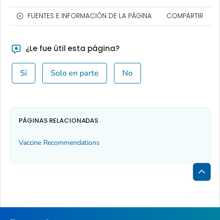
FUENTES E INFORMACIÓN DE LA PÁGINA
COMPARTIR
¿Le fue útil esta página?
Sí
Solo en parte
No
PÁGINAS RELACIONADAS
Vaccine Recommendations
Inici
de
la