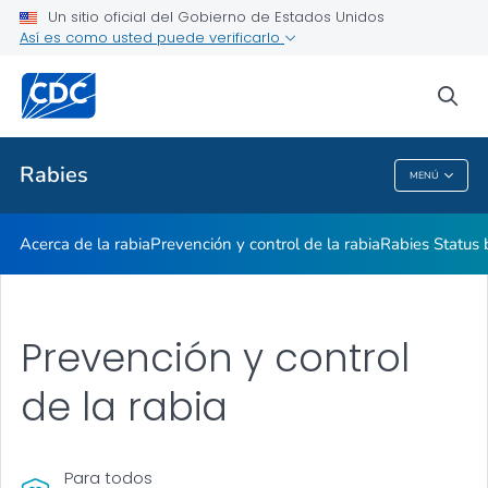
Un sitio oficial del Gobierno de Estados Unidos
Así es como usted puede verificarlo
Proveedores de atención médica
sea
Salud pública
Rabies
MENÚ
Rabies
Acerca de la rabia
Prevención y control de la rabia
Rabies Status 
Prevención y control
de la rabia
Para todos