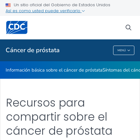
Un sitio oficial del Gobierno de Estados Unidos
Consejos de salud acerca del cáncer de próstata
Así es como usted puede verificarlo
VER TODO
INICIO
sea
Temas relacionados
Cáncer de próstata
MENÚ
Cáncer De Próstata
Información básica sobre el cáncer de próstata
Síntomas del cánc
Recursos para
compartir sobre el
cáncer de próstata