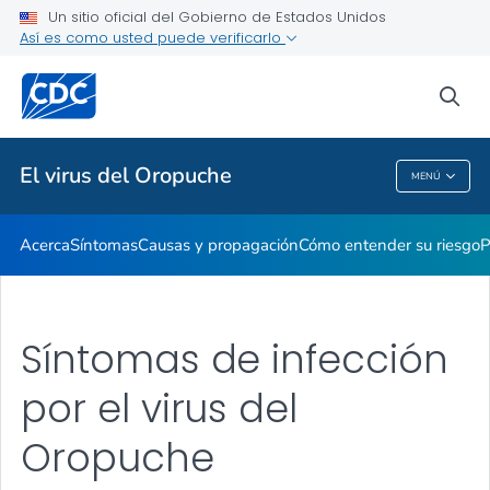
Un sitio oficial del Gobierno de Estados Unidos
Prevención
Así es como usted puede verificarlo
VER TODO
INICIO
sea
Temas relacionados
El virus del Oropuche
MENÚ
El Virus Del Oropuche
Acerca
Síntomas
Causas y propagación
Cómo entender su riesgo
P
Síntomas de infección
por el virus del
Oropuche