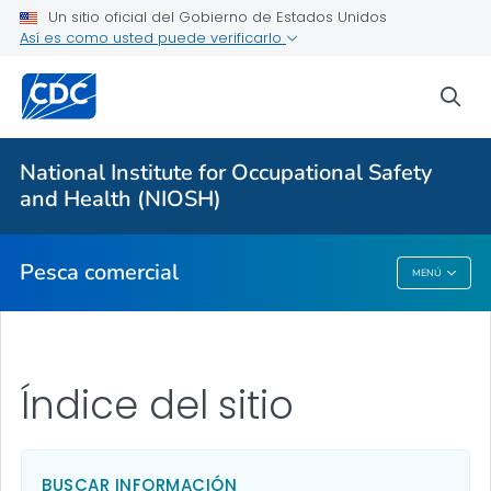
Un sitio oficial del Gobierno de Estados Unidos
Así es como usted puede verificarlo
Más de los CDC
sea
Temas de salud de la A a la Z
Brotes
National Institute for Occupational Safety
and Health (NIOSH)
Acerca de los CDC
Pesca comercial
MENÚ
Pesca Comercial
Índice del sitio
BUSCAR INFORMACIÓN