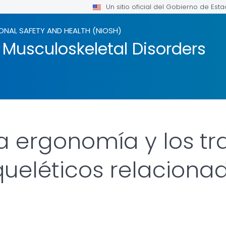
Un sitio oficial del Gobierno de Est
ONAL SAFETY AND HEALTH (NIOSH)
Musculoskeletal Disorders
a ergonomía y los tr
eléticos relacionad