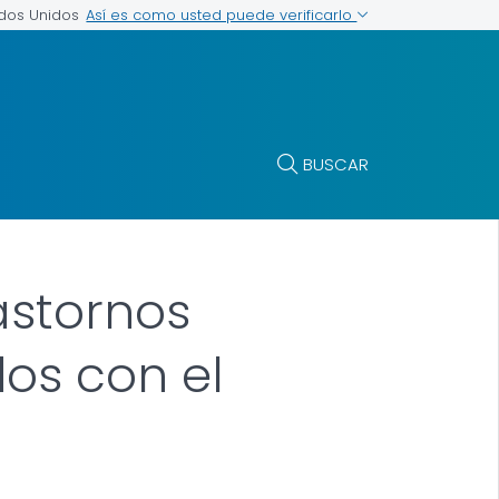
Así es como usted puede verificarlo
ados Unidos
BUSCAR
astornos
os con el