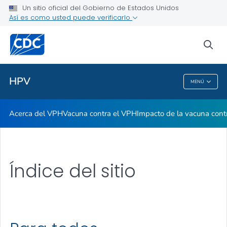
Un sitio oficial del Gobierno de Estados Unidos
Así es como usted puede verificarlo
Proveedores de atención médica
sea
Salud pública
HPV
MENÚ
HPV
Acerca del VPH
Vacuna contra el VPH
Impacto de la vacuna cont
Índice del sitio