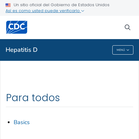
Un sitio oficial del Gobierno de Estados Unidos
Temas de salud de la A a la Z
Así es como usted puede verificarlo
Brotes
sea
Acerca de los CDC
Hepatitis D
MENÚ
Hepatitis D
Para todos
Basics