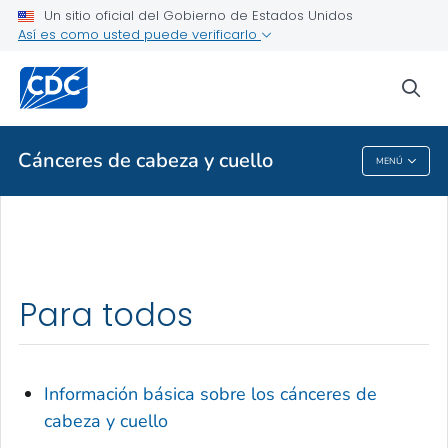
Un sitio oficial del Gobierno de Estados Unidos
Temas de salud de la A a la Z
Así es como usted puede verificarlo
Brotes
sea
Acerca de los CDC
Cánceres de cabeza y cuello
MENÚ
Cánceres De Cabeza Y Cuello
Para todos
Información básica sobre los cánceres de
cabeza y cuello