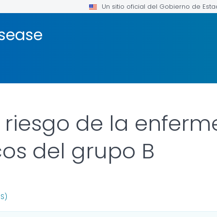
Un sitio oficial del Gobierno de Est
isease
 riesgo de la enfer
os del grupo B
R DETAILS.
US)