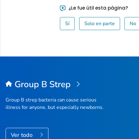
¿Le fue útil esta página?
Sí
Solo en parte
No
Group B Strep
Group B strep bacteria can cause serious
illness for anyone, but especially newborns.
Ver todo