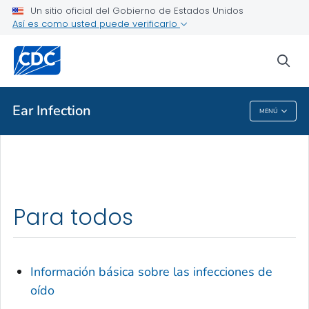
Un sitio oficial del Gobierno de Estados Unidos
Temas de salud de la A a la Z
Así es como usted puede verificarlo
Brotes
sea
Acerca de los CDC
Ear Infection
MENÚ
Ear Infection
Para todos
Información básica sobre las infecciones de
oído