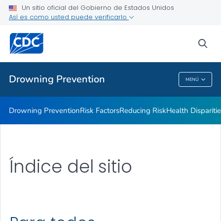
Drowning Facts
Un sitio oficial del Gobierno de Estados Unidos
Así es como usted puede verificarlo
Drowning Prevention Resources
Partners
sea
VER TODO
Drowning Prevention
MENÚ
Drowning Prevention
Drowning Prevention
Risk Factors
Reducing Risk
Health Dispariti
Índice del sitio