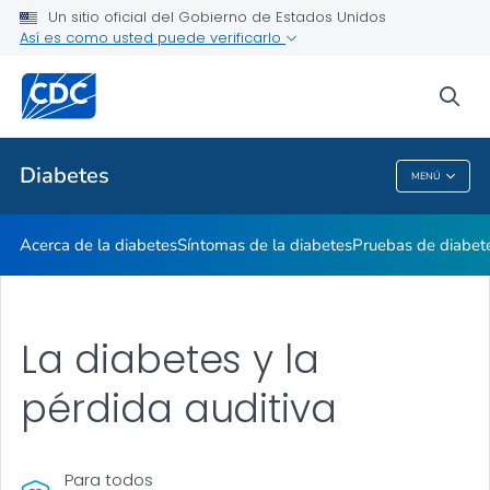
Un sitio oficial del Gobierno de Estados Unidos
Vivir con diabetes
Así es como usted puede verificarlo
VER TODO
sea
Temas relacionados
Diabetes
MENÚ
Diabetes
Acerca de la diabetes
Síntomas de la diabetes
Pruebas de diabet
La diabetes y la
pérdida auditiva
Para todos