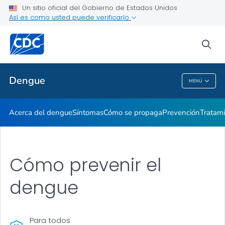
Un sitio oficial del Gobierno de Estados Unidos
Así es como usted puede verificarlo
Proveedores de atención médica
sea
Temas relacionados
Dengue
MENÚ
Dengue
Acerca del dengue
Síntomas
Cómo se propaga
Prevención
Tratam
Cómo prevenir el
dengue
Para todos