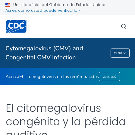
Un sitio oficial del Gobierno de Estados Unidos
Así es como usted puede verificarlo
Salud pública
sea
Temas relacionados
Cytomegalovirus (CMV) and
Cytomegalovirus (CMV) And Congenital CMV
MENÚ
Congenital CMV Infection
Infection
Acerca
El citomegalovirus en los recién nacidos
VER MENÚ
El citomegalovirus
congénito y la pérdida