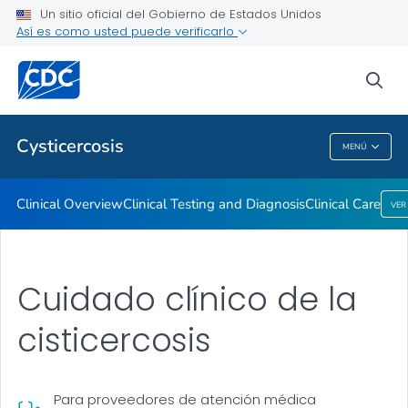
Clinical Overview
Un sitio oficial del Gobierno de Estados Unidos
Así es como usted puede verificarlo
Clinical Testing and Diagnosis
Clinical Care
sea
VER TODO
Cysticercosis
MENÚ
Cysticercosis
Clinical Overview
Clinical Testing and Diagnosis
Clinical Care
VER
Cuidado clínico de la
cisticercosis
Para proveedores de atención médica