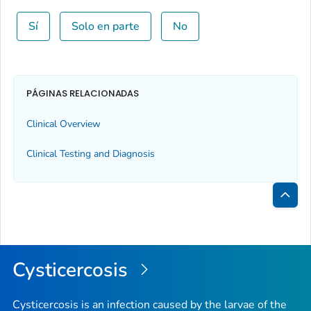
Sí
Solo en parte
No
PÁGINAS RELACIONADAS
Clinical Overview
Clinical Testing and Diagnosis
Inici
de
la
Cysticercosis
pági
Cysticercosis is an infection caused by the larvae of the