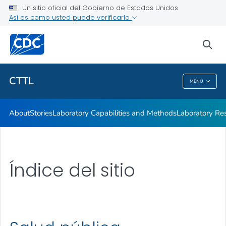
Un sitio oficial del Gobierno de Estados Unidos
Así es como usted puede verificarlo
sea
Salud pública
CTTL
MENÚ
CTTL
About
Stories
Laboratory Capabilities and Methods
Laboratory R
Índice del sitio