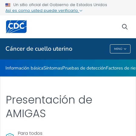
Un sitio oficial del Gobierno de Estados Unidos
AMIGAS
Así es como usted puede verificarlo
VER TODO
INICIO
sea
Temas relacionados
Cáncer de cuello uterino
MENÚ
Cáncer De Cuello Uterino
Información básica
Síntomas
Pruebas de detección
Factores de ri
Presentación de
AMIGAS
Para todos