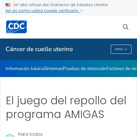
Un sitio oficial del Gobierno de Estados Unidos
AMIGAS
Así es como usted puede verificarlo
VER TODO
INICIO
sea
Temas relacionados
Cáncer de cuello uterino
MENÚ
Cáncer De Cuello Uterino
Información básica
Síntomas
Pruebas de detección
Factores de ri
El juego del repollo del
programa AMIGAS
Para todos