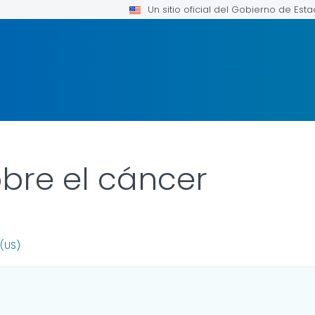
Un sitio oficial del Gobierno de Est
bre el cáncer
FOR DETAILS.
(US)