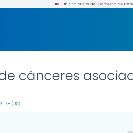
Un sitio oficial del Gobierno de Est
de cánceres asociad
T LINK FOR DETAILS.
GLISH (US)