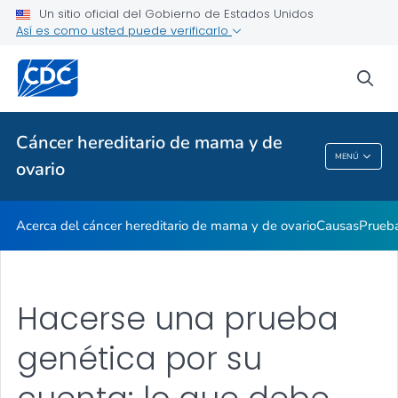
Consejería genética
Un sitio oficial del Gobierno de Estados Unidos
Así es como usted puede verificarlo
La historia de Sarah
VER TODO
INICIO
sea
Temas relacionados
Cáncer hereditario de mama y de
MENÚ
ovario
Cáncer Hereditario De Mama Y De Ovario
Acerca del cáncer hereditario de mama y de ovario
Causas
Prueba
Hacerse una prueba
genética por su