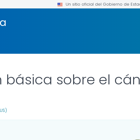
Un sitio oficial del Gobierno de Est
ma
n básica sobre el c
OR DETAILS.
(US)