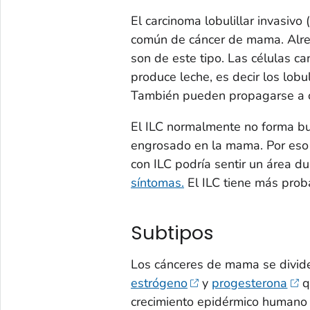
El carcinoma lobulillar invasivo
común de cáncer de mama. Alre
son de este tipo. Las células 
produce leche, es decir los lobu
También pueden propagarse a o
El ILC normalmente no forma bul
engrosado en la mama. Por eso 
con ILC podría sentir un área d
síntomas.
El ILC tiene más pro
Subtipos
Los cánceres de mama se divid
estrógeno
y
progesterona
q
crecimiento epidérmico humano 