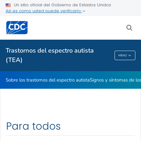
espectro autista
Un sitio oficial del Gobierno de Estados Unidos
Así es como usted puede verificarlo
Preguntas frecuentes sobre los trastornos del espectro autista
VER TODO
sea
Proveedores de atención médica
Trastornos del espectro autista
MENÚ
(TEA)
Trastornos Del Espectro Autista (TEA)
Sobre los trastornos del espectro autista
Signos y síntomas de los
Para todos