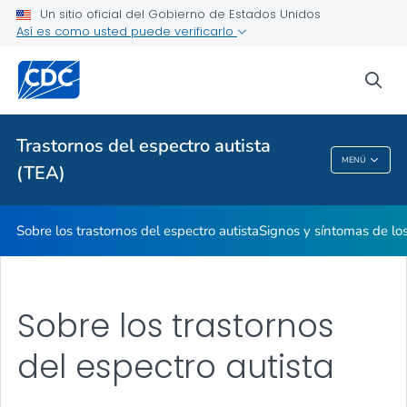
espectro autista
Un sitio oficial del Gobierno de Estados Unidos
Así es como usted puede verificarlo
Preguntas frecuentes sobre los trastornos del espectro autista
VER TODO
sea
Proveedores de atención médica
Trastornos del espectro autista
MENÚ
(TEA)
Trastornos Del Espectro Autista (TEA)
Sobre los trastornos del espectro autista
Signos y síntomas de los
Sobre los trastornos
del espectro autista