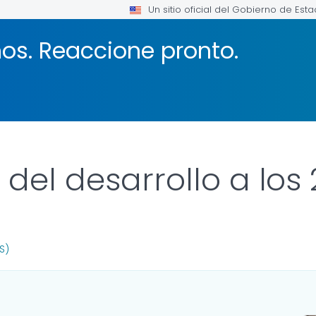
Un sitio oficial del Gobierno de Est
os. Reaccione pronto.
 del desarrollo a los
R DETAILS.
S)