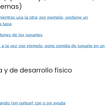
blemas)
entras usa la otra; por ejemplo, sostiene un
la tapa
otones de los juguetes
 a la vez; por ejemplo, pone comida de juguete en un
 y de desarrollo físico
ando (sin gatear) con o sin ayuda