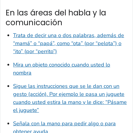
En las áreas del habla y la
comunicación
Trata de decir una o dos palabras, además de
“mamá” o “papá”, como “ota” (por “pelota”) o
“ito” (por “perrito”)
Mira un objeto conocido cuando usted lo
nombra
Sigue las instrucciones que se le dan con un
gesto (acción). Por ejemplo le pasa un juguete
cuando usted estira la mano y le dice: “Pásame
el juguete”
Señala con la mano para pedir algo o para
obtener ayuda