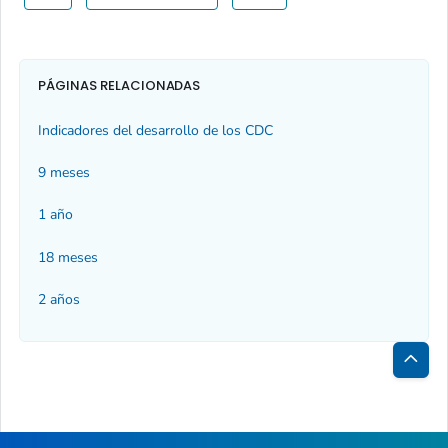
PÁGINAS RELACIONADAS
Indicadores del desarrollo de los CDC
9 meses
1 año
18 meses
2 años
Inici
de
la