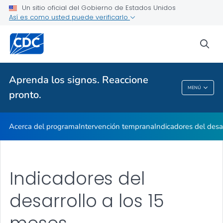
Indicadores en acción
Un sitio oficial del Gobierno de Estados Unidos
Así es como usted puede verificarlo
Información para los profesionales
VER TODO
INICIO
sea
Temas relacionados
Aprenda los signos. Reaccione
MENÚ
pronto.
Aprenda Los Signos. Reaccione Pronto.
Acerca del programa
Intervención temprana
Indicadores del desa
Indicadores del
desarrollo a los 15