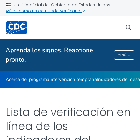
Indicadores en acción
Un sitio oficial del Gobierno de Estados Unidos
Así es como usted puede verificarlo
Información para los profesionales
VER TODO
INICIO
sea
Temas relacionados
Aprenda los signos. Reaccione
MENÚ
pronto.
Aprenda Los Signos. Reaccione Pronto.
Acerca del programa
Intervención temprana
Indicadores del desa
Lista de verificación en
línea de los