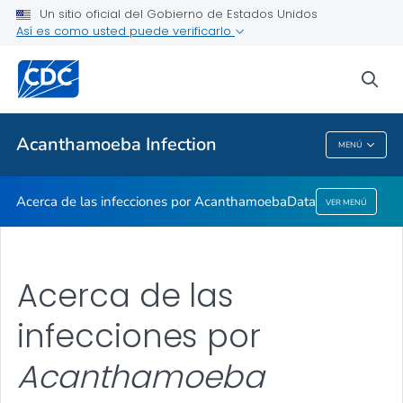
Un sitio oficial del Gobierno de Estados Unidos
Así es como usted puede verificarlo
Proveedores de atención médica
sea
Temas relacionados
Acanthamoeba
Infection
MENÚ
Acanthamoeba
Infection
Acerca de las infecciones por
Acanthamoeba
Data
VER MENÚ
Acerca de las
infecciones por
Acanthamoeba