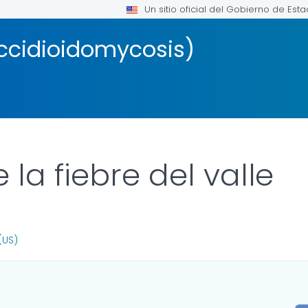
Un sitio oficial del Gobierno de Est
occidioidomycosis)
la fiebre del valle
FOR DETAILS.
(US)