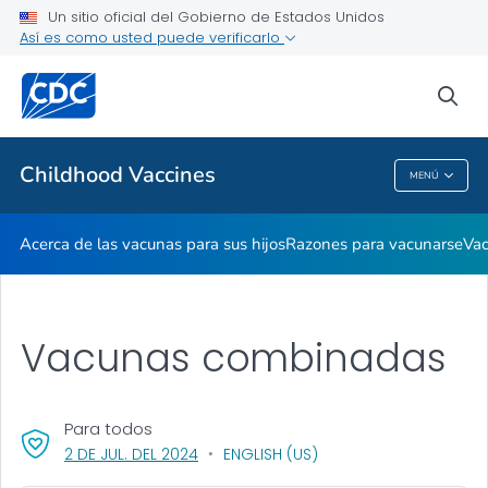
Un sitio oficial del Gobierno de Estados Unidos
Vacúnese antes de viajar
Así es como usted puede verificarlo
VER TODO
INICIO
sea
Temas relacionados
Childhood Vaccines
MENÚ
Childhood Vaccines
Acerca de las vacunas para sus hijos
Razones para vacunarse
Vac
Vacunas combinadas
Para todos
, VISIT LINK FOR DETAILS.
2 DE JUL. DEL 2024
ENGLISH (US)