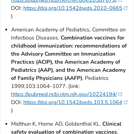
https://pubmed.ncbi.nlm.nih.gov/20587679/
DOI:
https://doi.org/10.1542/peds.2010-0665
)
American Academy of Pediatrics, Committee on
Infectious Diseases.
Combination vaccines for
childhood immunization: recommendations of
the Advisory Committee on Immunization
Practices (ACIP), the American Academy of
Pediatrics (AAP), and the American Academy
of Family Physicians (AAFP)
.
Pediatrics
1999;103:1064–1077. (link:
https://pubmed.ncbi.nlm.nih.gov/10224194/
DOI:
https://doi.org/10.1542/peds.103.5.1064
)
Midthun K, Horne AD, Goldenthal KL.
Clinical
safety evaluation of combination vaccines
.