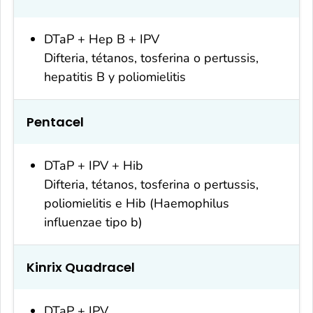
DTaP + Hep B + IPV
Difteria, tétanos, tosferina o
pertussis
,
hepatitis B y poliomielitis
Pentacel
DTaP + IPV + Hib
Difteria, tétanos, tosferina o
pertussis
,
poliomielitis e Hib (
Haemophilus
influenzae
tipo b)
Kinrix Quadracel
DTaP + IPV