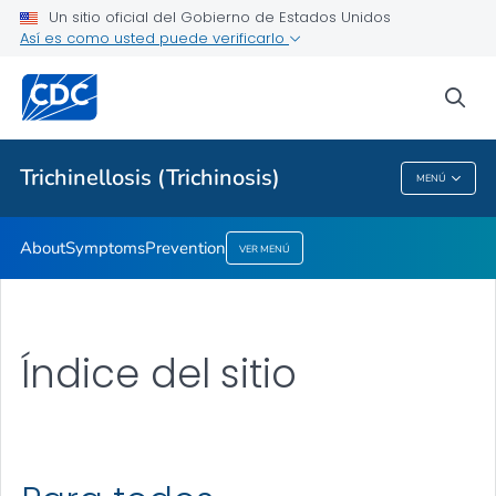
Un sitio oficial del Gobierno de Estados Unidos
Prevention
Así es como usted puede verificarlo
VER TODO
sea
Proveedores de atención médica
Trichinellosis (Trichinosis)
MENÚ
Trichinellosis (Trichinosis)
About
Symptoms
Prevention
VER MENÚ
Índice del sitio