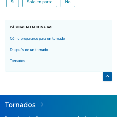
Sí
Solo en parte
No
PÁGINAS RELACIONADAS
Cómo prepararse para un tornado
Después de un tornado
Tornados
Inici
de
la
Tornados
pági