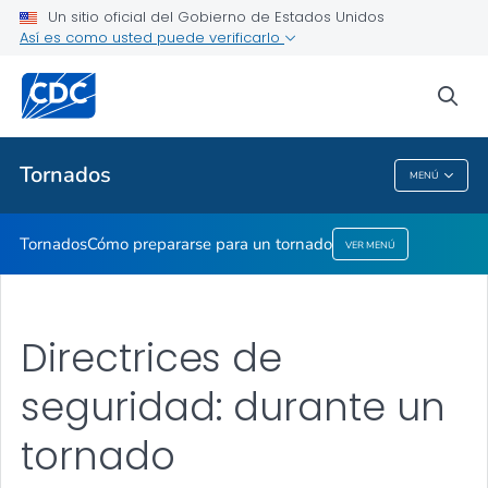
Un sitio oficial del Gobierno de Estados Unidos
Cómo prepararse para un tornado
Así es como usted puede verificarlo
VER TODO
sea
Temas relacionados
Tornados
MENÚ
Tornados
Tornados
Cómo prepararse para un tornado
VER MENÚ
Directrices de
seguridad: durante un
tornado