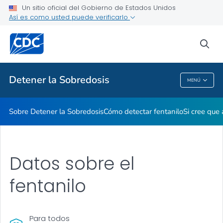
Un sitio oficial del Gobierno de Estados Unidos
Reducción del estigma
Así es como usted puede verificarlo
VER TODO
sea
Temas relacionados
Detener la Sobredosis
MENÚ
Detener La Sobredosis
Sobre Detener la Sobredosis
Cómo detectar fentanilo
Si cree que
Datos sobre el
fentanilo
Para todos