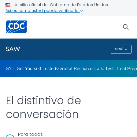
Un sitio oficial del Gobierno de Estados Unidos
Así es como usted puede verificarlo
Salud pública
sea
Temas relacionados
SAW
MENÚ
SAW
GYT: Get Yourself Tested
General Resources
Talk. Test. Treat.
Prep
El distintivo de
conversación
Para todos