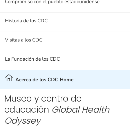
Compromiso con el pueblo estadounidense
foto. Le recordamos que los CDC son instalaciones
federales y como tales no ofrecen visitas públicas a
sus edificios ni a sus laboratorios.
Historia de los CDC
Visite la sección de Enlaces relacionados para
Visitas a los CDC
consultar las
indicaciones para llegar a los CDC en
Atlanta
, la
información sobre visitas
(en inglés) y
otros recursos para los visitantes.
La Fundación de los CDC
Para obtener más información, llame al 404-639-
0830
Acerca de los CDC Home
Museo y centro de
educación
Global Health
Odyssey